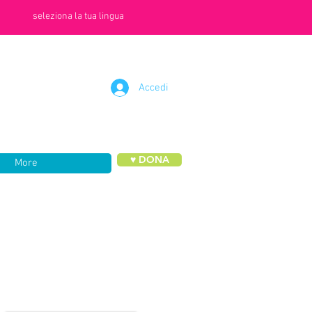
seleziona la tua lingua
Accedi
♥ DONA
More