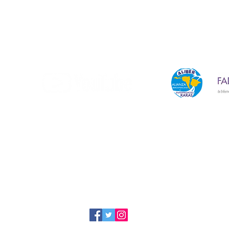
Membro ufficiale di:
a
Iscriviti al nostro canale
04a07d8-
9-
a
Seguici