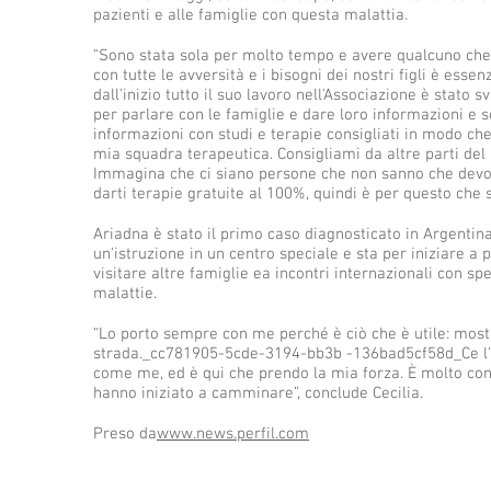
pazienti e alle famiglie con questa malattia.
“Sono stata sola per molto tempo e avere qualcuno che t
con tutte le avversità e i bisogni dei nostri figli è essen
dall'inizio tutto il suo lavoro nell'Associazione è stato 
per parlare con le famiglie e dare loro informazioni e s
informazioni con studi e terapie consigliati in modo ch
mia squadra terapeutica. Consigliami da altre parti del 
Immagina che ci siano persone che non sanno che devono
darti terapie gratuite al 100%, quindi è per questo che s
Ariadna è stato il primo caso diagnosticato in Argentina,
un'istruzione in un centro speciale e sta per iniziare
visitare altre famiglie ea incontri internazionali con spe
malattie.
“Lo porto sempre con me perché è ciò che è utile: most
strada._cc781905-5cde-3194-bb3b -136bad5cf58d_Ce l'h
come me, ed è qui che prendo la mia forza. È molto con
hanno iniziato a camminare”, conclude Cecilia.
Preso da
www.news.perfil.com