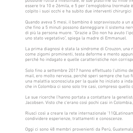
possibile rottura intestinale, le sue piastrine su mill
essere tra 10 e 26mila, e 5 per l'emoglobina (normale è t
colpito i suoi occhi e ha subito due interventi chirurgici 
Quando aveva 5 mesi, il bambino è sopravvissuto a un ar
che fino a 5 minuti possono danneggiare il sistema ner
di più la persona muore. "Grazie a Dio non ha avuto l'ip
uno stato vegetativo", spiega la madre di Emmanuel.
La prima diagnosi è stata la sindrome di Crouzon, una 
come zigomi prominenti, testa deforme e mento appunti
perché ho indagato e quelle caratteristiche non corris
Solo fino a settembre 2017 hanno effettuato l'ultimo de
mail, ero molto nervosa, perché speri sempre che tuo fi
una malattia sconosciuta per la quale ho iniziato a i
che in Colombia ci sono solo tre casi, compreso quello di
Le sue ricerche l'hanno portata a contattare la genetist
Jacobsen. Visto che c'erano così pochi casi in Colombia,
Riuscì così a creare la rete internazionale '11QLatinoam
condividere esperienze, trattamenti e conoscenze.
Oggi ci sono 48 membri provenienti da Perù, Guatemala, 