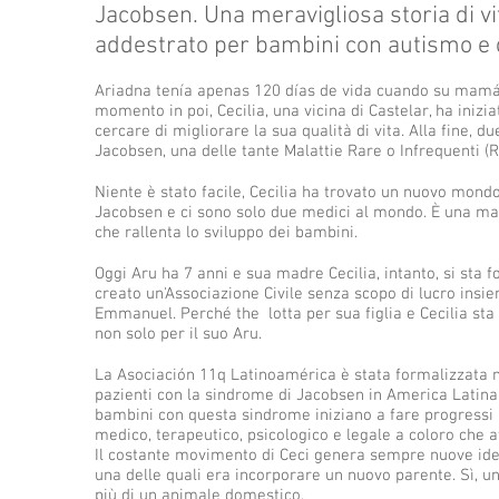
Jacobsen. Una meravigliosa storia di vita
addestrato per bambini con autismo e c
Ariadna tenía apenas 120 días de vida cuando su mamá C
momento in poi, Cecilia, una vicina di Castelar, ha inizi
cercare di migliorare la sua qualità di vita. Alla fine, d
Jacobsen, una delle tante Malattie Rare o Infrequenti (R
Niente è stato facile, Cecilia ha trovato un nuovo mondo
Jacobsen e ci sono solo due medici al mondo. È una mal
che rallenta lo sviluppo dei bambini.
Oggi Aru ha 7 anni e sua madre Cecilia, intanto, si sta 
creato un'Associazione Civile senza scopo di lucro insi
Emmanuel. Perché the lotta per sua figlia e Cecilia sta 
non solo per il suo Aru.
La Asociación 11q Latinoamérica è stata formalizzata n
pazienti con la sindrome di Jacobsen in America Latina. A
bambini con questa sindrome iniziano a fare progressi p
medico, terapeutico, psicologico e legale a coloro che a
Il costante movimento di Ceci genera sempre nuove idee p
una delle quali era incorporare un nuovo parente. Sì, un
più di un animale domestico.