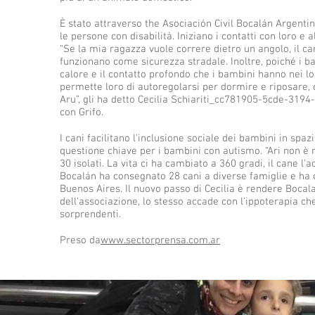
È stato attraverso the Asociación Civil Bocalán Argentin
le persone con disabilità. Iniziano i contatti con loro 
“Se la mia ragazza vuole correre dietro un angolo, il ca
funzionano come sicurezza stradale. Inoltre, poiché i b
calore e il contatto profondo che i bambini hanno nei lo
permette loro di autoregolarsi per dormire e riposare, 
Aru”, gli ha detto Cecilia Schiariti_cc781905-5cde-31
con Grifo.
I cani facilitano l'inclusione sociale dei bambini in sp
questione chiave per i bambini con autismo. “Ari non è 
30 isolati. La vita ci ha cambiato a 360 gradi, il cane l
Bocalán ha consegnato 28 cani a diverse famiglie e ha 
Buenos Aires. Il nuovo passo di Cecilia è rendere Bocalan
dell'associazione, lo stesso accade con l'ippoterapia c
sorprendenti.
Preso da
www.sectorprensa.com.ar