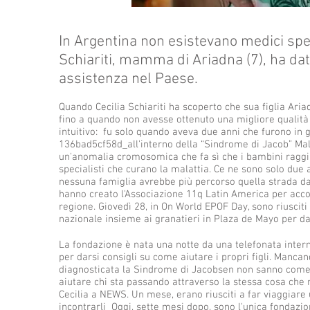
In Argentina non esistevano medici spec
Schiariti, mamma di Ariadna (7), ha dat
assistenza nel Paese.
Quando Cecilia Schiariti ha scoperto che sua figlia Ari
fino a quando non avesse ottenuto una migliore qualità di
intuitivo: fu solo quando aveva due anni che furono in 
136bad5cf58d_all'interno della “Sindrome di Jacob” Malat
un'anomalia cromosomica che fa sì che i bambini raggiun
specialisti che curano la malattia. Ce ne sono solo due a
nessuna famiglia avrebbe più percorso quella strada da 
hanno creato l'Associazione 11q Latin America per acco
regione. Giovedì 28, in On World EPOF Day, sono riuscit
nazionale insieme ai granatieri in Plaza de Mayo per dar
La fondazione è nata una notte da una telefonata inter
per darsi consigli su come aiutare i propri figli. Mancan
diagnosticata la Sindrome di Jacobsen non sanno come 
aiutare chi sta passando attraverso la stessa cosa che 
Cecilia a NEWS. Un mese, erano riusciti a far viaggiare 
incontrarli Oggi, sette mesi dopo, sono l'unica fondazio