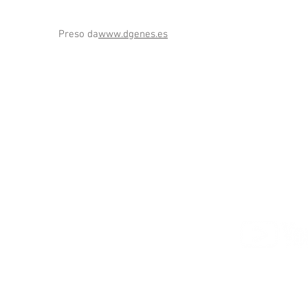
Preso da
www.dgenes.es
Mappa del sito
Noi
Regolamento
-Prodotti
-Argentina
-Notizie
-Brasil
Iscriviti al nos
-Gallery
-Chile
Sindrome
-Colombia_d04a07d8-
-¿Qé es?
9cd1- 3239-9149-
-Documentos
20813d6c673b_
-Protocolos
-Cuba
Guida per i genitori
-Guatemala
Donare
-México
-Perú