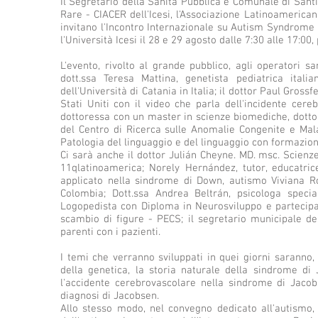
Il Segretario della Sanità Pubblica e Comunale di Santi
Rare - CIACER dell'Icesi, l'Associazione Latinoamerica
invitano l'Incontro Internazionale su Autism Syndrom
l'Università Icesi il 28 e 29 agosto dalle 7:30 alle 17:00
L'evento, rivolto al grande pubblico, agli operatori sa
dott.ssa Teresa Mattina, genetista pediatrica ital
dell'Università di Catania in Italia; il dottor Paul Gros
Stati Uniti con il video che parla dell'incidente cer
dottoressa con un master in scienze biomediche, dottor
del Centro di Ricerca sulle Anomalie Congenite e Mala
Patologia del linguaggio e del linguaggio con formazione
Ci sarà anche il dottor Julián Cheyne. MD. msc. Scienz
11qlatinoamerica; Norely Hernández, tutor, educatri
applicato nella sindrome di Down, autismo Viviana R
Colombia; Dott.ssa Andrea Beltrán, psicologa specia
Logopedista con Diploma in Neurosviluppo e partecip
scambio di figure - PECS; il segretario municipale del
parenti con i pazienti.
I temi che verranno sviluppati in quei giorni saranno,
della genetica, la storia naturale della sindrome di
l'accidente cerebrovascolare nella sindrome di Jaco
diagnosi di Jacobsen.
Allo stesso modo, nel convegno dedicato all'autismo, 