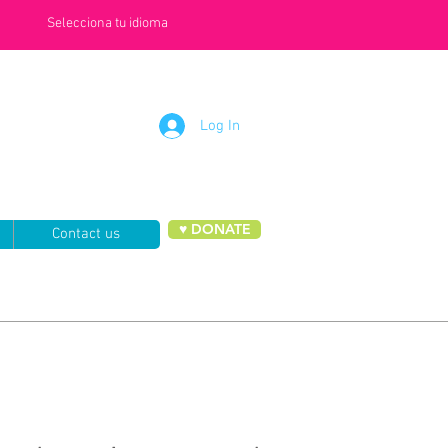
Selecciona tu idioma
Log In
♥ DONATE
Contact us