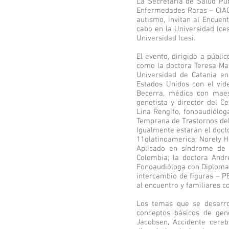
La Secretaría de Salud Púb
Enfermedades Raras – CIACE
autismo, invitan al Encuen
cabo en la Universidad Ices
Universidad Icesi.
El evento, dirigido a públi
como la doctora Teresa Mat
Universidad de Catania en 
Estados Unidos con el vid
Becerra, médica con maest
genetista y director del 
Lina Rengifo, fonoaudiólog
Temprana de Trastornos del
Igualmente estarán el docto
11qlatinoamerica; Norely H
Aplicado en síndrome de 
Colombia; la doctora Andr
Fonoaudióloga con Diplomad
intercambio de figuras – P
al encuentro y familiares c
Los temas que se desarro
conceptos básicos de gen
Jacobsen, Accidente cereb