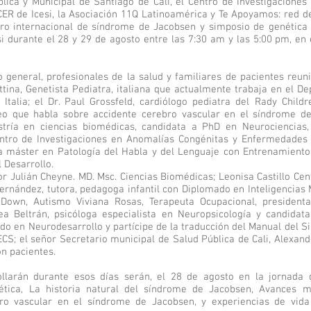
lica y Municipal de Santiago de Cali, el Centro de Investigacione
R de Icesi, la Asociación 11Q Latinoamérica y Te Apoyamos: red de
tro internacional de síndrome de Jacobsen y simposio de genética
i durante el 28 y 29 de agosto entre las 7:30 am y las 5:00 pm, en 
co general, profesionales de la salud y familiares de pacientes reu
tina, Genetista Pediatra, italiana que actualmente trabaja en el D
Italia; el Dr. Paul Grossfeld, cardiólogo pediatra del Rady Child
eo que habla sobre accidente cerebro vascular en el síndrome de
ría en ciencias biomédicas, candidata a PhD en Neurociencias,
Centro de Investigaciones en Anomalías Congénitas y Enfermedades 
a máster en Patología del Habla y del Lenguaje con Entrenamiento
 Desarrollo.
r Julián Cheyne. MD. Msc. Ciencias Biomédicas; Leonisa Castillo Ce
ernández, tutora, pedagoga infantil con Diplomado en Inteligencias
Down, Autismo Viviana Rosas, Terapeuta Ocupacional, president
ea Beltrán, psicóloga especialista en Neuropsicología y candidata
o en Neurodesarrollo y partícipe de la traducción del Manual del 
ECS; el señor Secretario municipal de Salud Pública de Cali, Alexan
on pacientes.
llarán durante esos días serán, el 28 de agosto en la jornada 
ética, La historia natural del síndrome de Jacobsen, Avances 
ro vascular en el síndrome de Jacobsen, y experiencias de vida