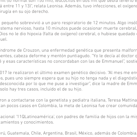
mil (lo normal son 150 mil); leucocitos en dos mil que debía tenerlo e
entre 11 y 13)”, relata Leonisa. Además, tuvo infecciones, el oxígeno
rugía en su ojo derecho.
 pequeño sobrevivió a un paro respiratorio de 12 minutos. Algo insó
istema nervioso, hasta 10 minutos puede ocasionar muerte cerebral, 
Dios no le dio hipoxia (falta de oxígeno) cerebral, o hubiese quedado 
uel.
Síndrome de Crouzon, una enfermedad genética que presenta malform
ntes, cabeza deforme y mentón puntiagudo. “Yo le decía al doctor q
é y esas características no concordaban con las de Emmanuel”, sosti
17 le realizaron el último examen genético decisivo. “Al mes me env
os, pues uno siempre espera que su hijo no tenga nada y el diagnóst
esconocida por lo que me puse a investigar”, dice la madre de Emm
lo hay tres casos, incluido el de su hijo.
aron a contactarse con la genetista y pediatra italiana, Teresa Matti
 tan pocos casos en Colombia, la meta de Leonisa fue crear comunida
rnacional ‘11QLatinoamérica’, con padres de familia de hijos con la m
atamientos y conocimientos.
ú, Guatemala, Chile, Argentina, Brasil, México, además de Colombi