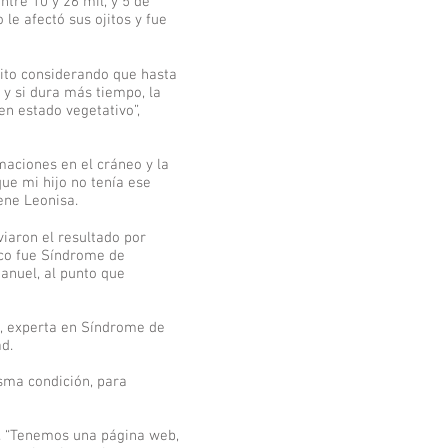
ntre 10 y 26 mil, y 5 de
 le afectó sus ojitos y fue
lito considerando que hasta
y si dura más tiempo, la
en estado vegetativo”,
aciones en el cráneo y la
ue mi hijo no tenía ese
ene Leonisa.
iaron el resultado por
ico fue Síndrome de
anuel, al punto que
na, experta en Síndrome de
d.
isma condición, para
a. “Tenemos una página web,