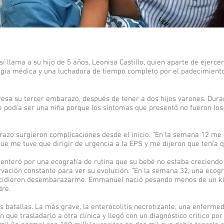
 llama a su hijo de 5 años, Leonisa Castillo, quien aparte de ejerce
ogía médica y una luchadora de tiempo completo por el padecimiento 
esa su tercer embarazo, después de tener a dos hijos varones. Duran
e podía ser una niña porque los síntomas que presentó no fueron los
azo surgieron complicaciones desde el inicio. “En la semana 12 me
ue me tuve que dirigir de urgencia a la EPS y me dijeron que tenía 
 enteró por una ecografía de rutina que su bebé no estaba creciendo
vación constante para ver su evolución. “En la semana 32, una ecogr
ecidieron desembarazarme. Emmanuel nació pesando menos de un kilo
dre.
ias batallas. La más grave, la enterocolitis necrotizante, una enferme
 que trasladarlo a otra clínica y llegó con un diagnóstico crítico por