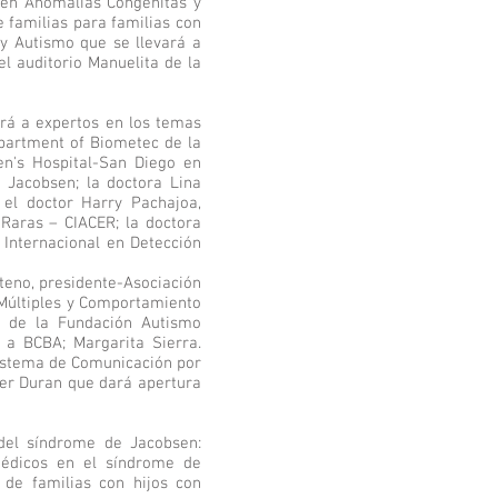
s en Anomalías Congénitas y
 familias para familias con
 y Autismo que se llevará a
el auditorio Manuelita de la
nirá a expertos en los temas
epartment of Biometec de la
ren's Hospital-San Diego en
 Jacobsen; la doctora Lina
 el doctor Harry Pachajoa,
Raras – CIACER; la doctora
 Internacional en Detección
nteno, presidente-Asociación
 Múltiples y Comportamiento
a de la Fundación Autismo
 a BCBA; Margarita Sierra.
Sistema de Comunicación por
der Duran que dará apertura
del síndrome de Jacobsen:
médicos en el síndrome de
 de familias con hijos con