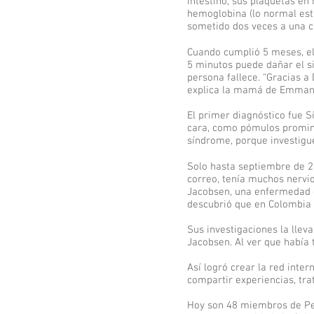
intestino, sus plaquetas en 
hemoglobina (lo normal está 
sometido dos veces a una ci
Cuando cumplió 5 meses, el
5 minutos puede dañar el s
persona fallece. “Gracias a 
explica la mamá de Emman
El primer diagnóstico fue 
cara, como pómulos promine
síndrome, porque investigu
Solo hasta septiembre de 20
correo, tenía muchos nervi
Jacobsen, una enfermedad d
descubrió que en Colombia so
Sus investigaciones la llev
Jacobsen. Al ver que había
Así logró crear la red inte
compartir experiencias, tr
Hoy son 48 miembros de Per