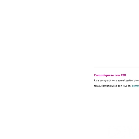
Mapa del sitio
Nosotros
Normativas
-Productos
-Argentina
-Noticias
-Brasil
Subscribe to o
-Galeria
-Chile
Sindrome
-Colombia​
-¿Qé es?
-Cuba