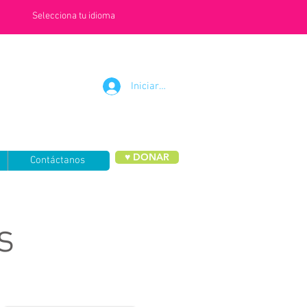
Selecciona tu idioma
Iniciar sesión
♥ DONAR
Contáctanos
s