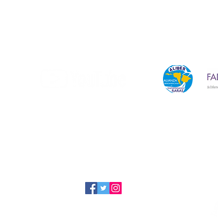
Miembro oficial de:
a
Suscríbete a nuestro canal
a
Síguenos
 2020 Asociación 11QLatinoamerica - Síndrome Jacobsen | Diseñado por